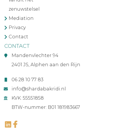
zenuwstelsel
Mediation
Privacy
Contact
CONTACT
Mandenvlechter 94
2401 JS, Alphen aan den Rijn
06 28 10 77 83
info@shardabakridi.nl
KVK: 55551858
BTW-nummer: B01 181983667