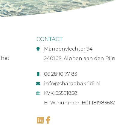
CONTACT
Mandenvlechter 94
 het
2401 JS, Alphen aan den Rijn
06 28 10 77 83
info@shardabakridi.nl
KVK: 55551858
BTW-nummer: B01 181983667