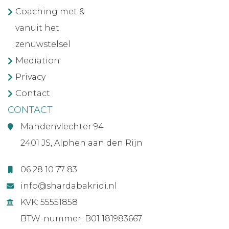
Coaching met &
vanuit het
zenuwstelsel
Mediation
Privacy
Contact
CONTACT
Mandenvlechter 94
2401 JS, Alphen aan den Rijn
06 28 10 77 83
info@shardabakridi.nl
KVK: 55551858
BTW-nummer: B01 181983667