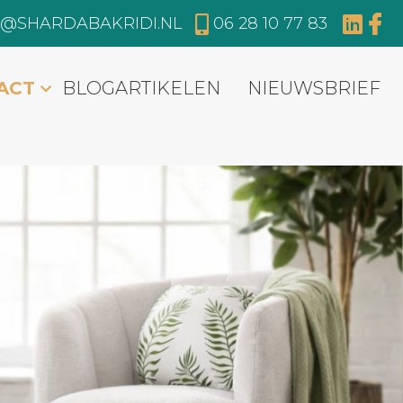
O@SHARDABAKRIDI.NL
06 28 10 77 83
ACT
BLOGARTIKELEN
NIEUWSBRIEF