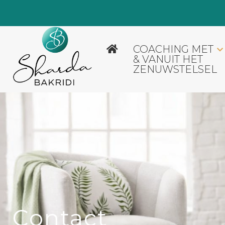
COACHING MET
& VANUIT HET
ZENUWSTELSEL
Coaching met & vanuit het zenuwstelsel
Gezinsbegeleiding
Sharda
Contact
Blogartikelen
Contact
Nieuwsbrief