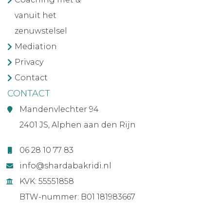
vanuit het
zenuwstelsel
Mediation
Privacy
Contact
CONTACT
Mandenvlechter 94
2401 JS, Alphen aan den Rijn
06 28 10 77 83
info@shardabakridi.nl
KVK: 55551858
BTW-nummer: B01 181983667