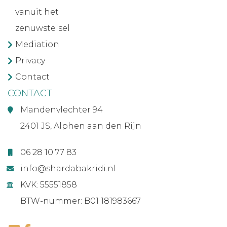
vanuit het
zenuwstelsel
Mediation
Privacy
Contact
CONTACT
Mandenvlechter 94
2401 JS, Alphen aan den Rijn
06 28 10 77 83
info@shardabakridi.nl
KVK: 55551858
BTW-nummer: B01 181983667