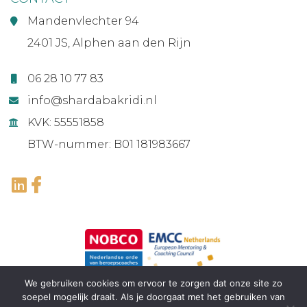
Mandenvlechter 94
2401 JS, Alphen aan den Rijn
06 28 10 77 83
info@shardabakridi.nl
KVK: 55551858
BTW-nummer: B01 181983667
We gebruiken cookies om ervoor te zorgen dat onze site zo
soepel mogelijk draait. Als je doorgaat met het gebruiken van