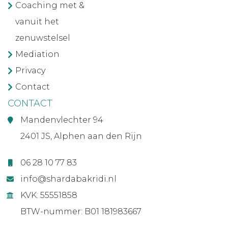
Coaching met &
vanuit het
zenuwstelsel
Mediation
Privacy
Contact
CONTACT
Mandenvlechter 94
2401 JS, Alphen aan den Rijn
06 28 10 77 83
info@shardabakridi.nl
KVK: 55551858
BTW-nummer: B01 181983667