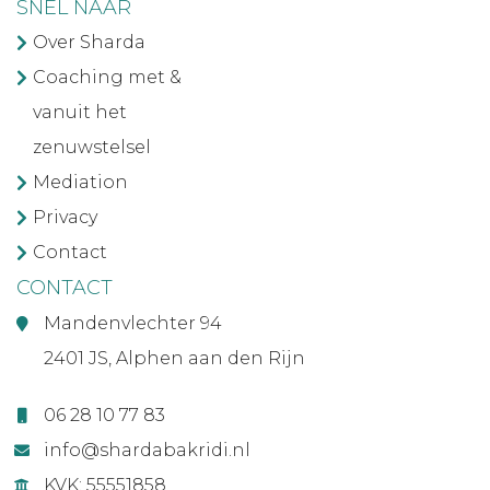
SNEL NAAR
Over Sharda
Coaching met &
vanuit het
zenuwstelsel
Mediation
Privacy
Contact
CONTACT
Mandenvlechter 94
2401 JS, Alphen aan den Rijn
06 28 10 77 83
info@shardabakridi.nl
KVK: 55551858