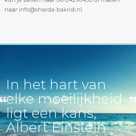
naar
info@sharda-bakridi.nl.
In het hart van
elke moeilijkheid
ligt een kans,
Albert Einstein