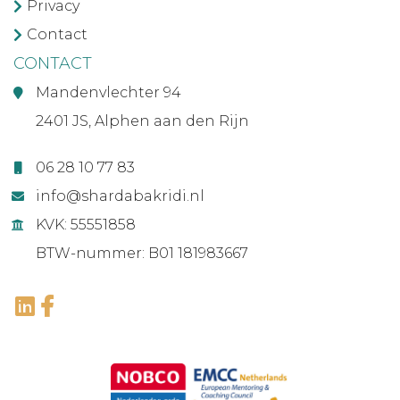
Privacy
Contact
CONTACT
Mandenvlechter 94
2401 JS, Alphen aan den Rijn
06 28 10 77 83
info@shardabakridi.nl
KVK: 55551858
BTW-nummer: B01 181983667