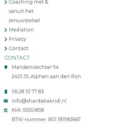
Coaching met &
vanuit het
zenuwstelsel
Mediation
Privacy
Contact
CONTACT
Mandenvlechter 94
2401 JS, Alphen aan den Rijn
06 28 10 77 83
info@shardabakridi.nl
KVK: 55551858
BTW-nummer: B01 181983667